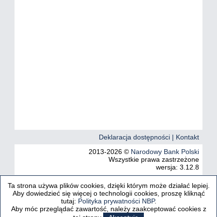
Deklaracja dostępności |
Kontakt
2013-2026 ©
Narodowy Bank Polski
Wszystkie prawa zastrzeżone
wersja: 3.12.8
Ta strona używa plików cookies, dzięki którym może działać lepiej.
Wyszukiwanie |
Przepisy dewizowe |
Zezwolenia dewizowe
Aby dowiedzieć się więcej o technologii cookies, proszę kliknąć
|
Działalność kantorowa |
Wzory formularzy |
Kontrola
tutaj:
Polityka prywatności NBP
.
obrotu dewizowego |
Informacje |
Informacje-pranie
Aby móc przeglądać zawartość, należy zaakceptować cookies z
pieniędzy/finansowanie terroryzmu |
Spotkania z